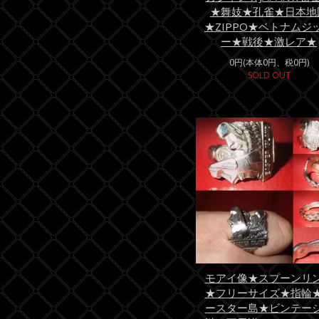
★舞妓★孔雀★日本地
★ZIPPO★ベトナムジ
ー★戦後★激レア★
0円(本体0円、税0円)
SOLD OUT
モアイ像★スプーンリ
★フリーサイズ★指輪
ースター島★ビンテー