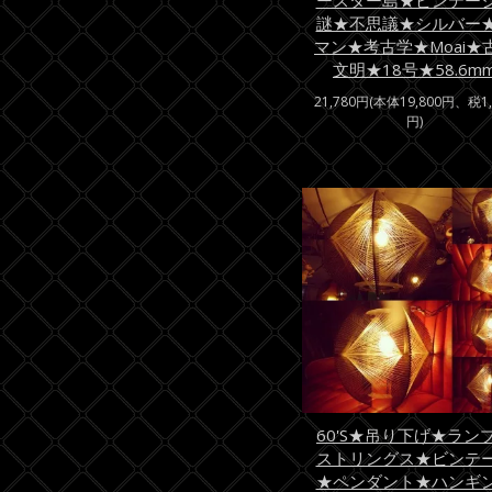
ースター島★ビンテー
謎★不思議★シルバー
マン★考古学★Moai★
文明★18号★58.6m
21,780円(本体19,800円、税1,
円)
60'S★吊り下げ★ラン
ストリングス★ビンテ
★ペンダント★ハンギ