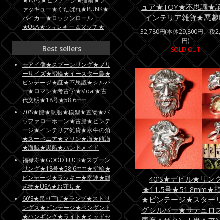
★16号★ビンテージ★指輪★フ
ュア★TOY★不思議★
ァッキュー★くたばれ★PUNK★
インテリア雑貨★悪趣
バイカー★ロックンロール
★USA★ウィンキー＆ダッチ★
32,780円(本体29,800円、税2,
円)
Best sellers
SOLD OUT
モアイ像★スプーンリング★フリ
ーサイズ★指輪★イースター島★
ビンテージ★謎★不思議★シルバ
ー★ロマン★考古学★Moai★古
代文明★18号★58.6mm
70’S★船★帆船★模型★置物★バ
ッファローホーン★古船★ビンテ
ージ★インテリア雑貨★水牛の角
★スーベニア★マリン★海★航海
★海賊★黒船★ハンドメイド
福禄寿★GOOD LUCK★スプーン
リング★18号★58.6mm★指輪★
ビンテージ★ラッキー★幸運★縁
40’S★デビル★リン
起物★USA★お守り★
★11.5号★51.8mm★
★ビンテージ★スター
60'S★吊り下げ★ランプ★ストリ
ングス★ビンテージ★ペンダント
グシルバー★サテュロ
★ハンギング★ライト★ミッドセ
悪魔★サタン★鬼★ア