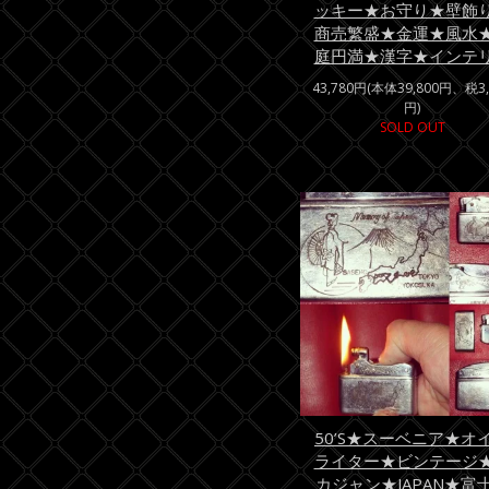
ッキー★お守り★壁飾
商売繁盛★金運★風水
庭円満★漢字★インテ
43,780円(本体39,800円、税3,
円)
SOLD OUT
50’S★スーベニア★オ
ライター★ビンテージ
カジャン★JAPAN★富