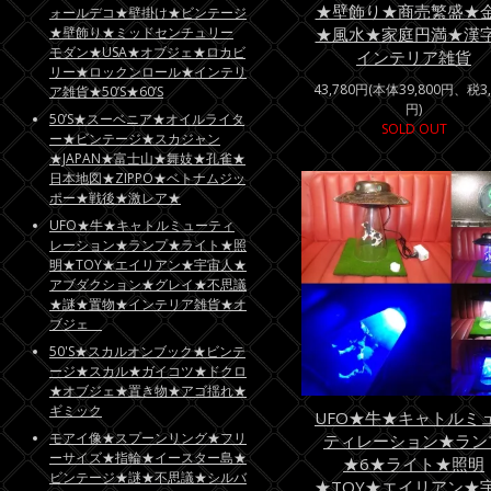
★壁飾り★商売繁盛★
ォールデコ★壁掛け★ビンテージ
★風水★家庭円満★漢
★壁飾り★ミッドセンチュリー
モダン★USA★オブジェ★ロカビ
インテリア雑貨
リー★ロックンロール★インテリ
43,780円(本体39,800円、税3,
ア雑貨★50’S★60’S
円)
50’S★スーベニア★オイルライタ
SOLD OUT
ー★ビンテージ★スカジャン
★JAPAN★富士山★舞妓★孔雀★
日本地図★ZIPPO★ベトナムジッ
ポー★戦後★激レア★
UFO★牛★キャトルミューティ
レーション★ランプ★ライト★照
明★TOY★エイリアン★宇宙人★
アブダクション★グレイ★不思議
★謎★置物★インテリア雑貨★オ
ブジェ
50'S★スカルオンブック★ビンテ
ージ★スカル★ガイコツ★ドクロ
★オブジェ★置き物★アゴ揺れ★
ギミック
UFO★牛★キャトルミ
モアイ像★スプーンリング★フリ
ティレーション★ラン
ーサイズ★指輪★イースター島★
★6★ライト★照明
ビンテージ★謎★不思議★シルバ
★TOY★エイリアン★