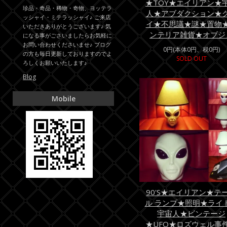
★TOY★エイリアン★
珍品・奇品・稀物・奇物、ヨッテラ
人★アブダクション★
ッシャイ・ミテラッシャイ♪ ご来店
イ★不思議★謎★置物
いただきありがとうございます♪ 気
ンテリア雑貨★オブジ
になる事がごさいましたらお気軽に
お問い合わせくださいませ♪ ブログ
0円(本体0円、税0円)
の方も毎日更新しておりますのでよ
SOLD OUT
ろしくお願いいたします♪
Blog
Mobile
90'S★エイリアン★テ
ル ランプ★照明★ライ
宇宙人★ビンテージ
★UFO★ロズウェル事