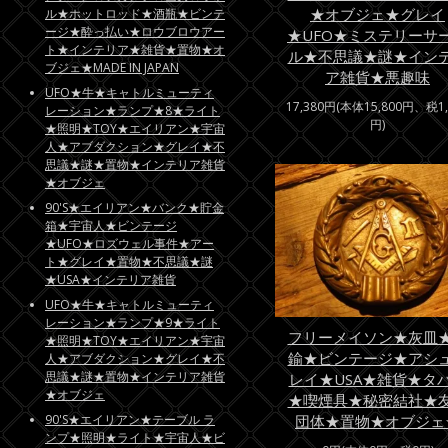
★オブジェ★グレイ
ル★ホットロッド★酒瓶★ビンテ
ージ★酔っ払い★ロウブロウアー
★UFO★ミステリーサ
ト★インテリア★雑貨★置物★オ
ル★不思議★謎★イン
ブジェ★MADE IN JAPAN
ア雑貨★悪趣味
UFO★牛★キャトルミューティ
17,380円(本体15,800円、税1,
レーション★ランプ★8★ライト
円)
★照明★TOY★エイリアン★宇宙
人★アブダクション★グレイ★不
思議★謎★置物★インテリア雑貨
★オブジェ
90'S★エイリアン★バンク★貯金
箱★宇宙人★ビンテージ
★UFO★ロズウェル事件★アー
ト★グレイ★置物★不思議★謎
★USA★インテリア雑貨
UFO★牛★キャトルミューティ
レーション★ランプ★9★ライト
フリーメイソン★灰皿
★照明★TOY★エイリアン★宇宙
鍮★ビンテージ★アシ
人★アブダクション★グレイ★不
思議★謎★置物★インテリア雑貨
レイ★USA★雑貨★タ
★オブジェ
★喫煙具★秘密結社★
90'S★エイリアン★テーブル ラ
団体★置物★オブジェ
ンプ★照明★ライト★宇宙人★ビ