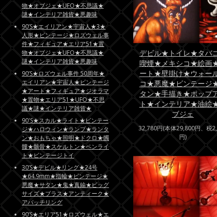
物★オブジェ★UFO★不思議★
謎★インテリア雑貨★悪趣味
90’S★エイリアン★宇宙人★3★
人形★ビンテージ★ロズウェル事
件★フィギュア★エリア51★置
デビル★トイレ★タバ
物★オブジェ★UFO★不思議★
謎★インテリア雑貨★悪趣味
喫煙★メキシコ★絵画
ート★壁掛け★ウォー
90’S★ロズウェル事件 50周年★
エイリアン★宇宙人★ビンテージ
コ★悪魔★ビンテージ
★アート★フィギュア★ジオラマ
タン★手描き★ポップ
★置物★エリア51★UFO★不思
ト★インテリア★油絵
議★謎★インテリア雑貨★
ブジェ
90'S★スカル★ライト★ビンテー
32,780円(本体29,800円、税2,
ジ★ハロウィン★ランプ★ランタ
円)
ン★おもちゃ★照明★ドクロ★髑
髏★骸骨★スケルトン★ペンライ
ト★ビンテージトイ
30’S★デビル★リング★24号
★64.9mm★指輪★ビンテージ★
悪魔★サタン★鬼★真鍮★ビッグ
サイズ★ブラス★アンティーク★
アパッチリング
90’S★エリア51★ロズウェル★エ