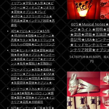
イリアン★宇宙人★人形★2★ビ
ンテージ★フィギュア★ジオラマ
★置物★オブジェ★グレイ
★UFO★ミステリーサークル★
不思議★謎★インテリア雑貨★悪
60’S★Musical Notes
趣味
ンプ★ライト★照明★
40’S★デビル★リング★8.5号
★楽譜★譜面★五線譜
★48.6mm★指輪★ビンテージ★
音記号★USA★ビンテ
悪魔★サタン★鬼★トイリング★
おもちゃの指輪★ピンキーリング
★ミッドセンチュリー
ンテリア雑貨★オブジ
80’S★モンキー★猿★置物★縁起
物★寿★桃★オブジェ★ビンテー
54,780円(本体49,800円、税4,
ジ★寿猿★インテリア★オーナメ
円)
ント★長寿★魔除け★災難除け
フリーメイソン★灰皿★真鍮★ビ
ンテージ★アシュトレイ★USA★
雑貨★タバコ★喫煙具★秘密結社
★友愛団体★置物★オブジェ★
ビンテージ★スカル★ポイズンボ
トル★8★毒瓶★ハロウィン★髑
髏★骸骨★置物★オブジェ★イン
テリア★花瓶★水耕栽培
60’S★ビンテージ★三猿★灰皿★