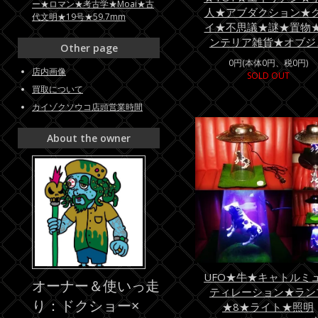
ー★ロマン★考古学★Moai★古
人★アブダクション★
代文明★19号★59.7mm
イ★不思議★謎★置物
ンテリア雑貨★オブジ
Other page
0円(本体0円、税0円)
店内画像
SOLD OUT
買取について
カイゾクソウコ店頭営業時間
About the owner
UFO★牛★キャトルミ
オーナー＆使いっ走
ティレーション★ラン
り：ドクショー×
★8★ライト★照明