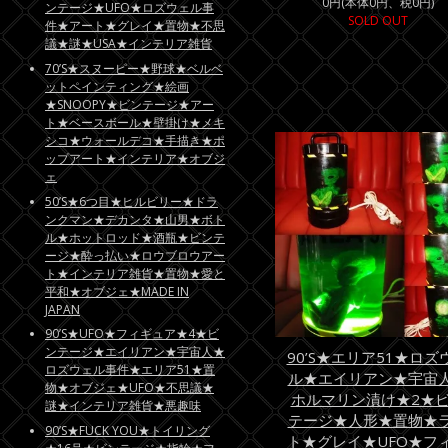
0円(本体0円、税0円)
ンテージ★UFO★ロズウェル事
SOLD OUT
件★アート★グレイ★置物★不思
議★謎★USA★インテリア雑貨
70’S★スヌーピー★野球★ベルベ
ットペインティング★絵画
★SNOOPY★ビンテージ★アー
ト★ベースボール★壁掛け★メキ
シコ★ウォールデコ★手描き★ポ
ップアート★インテリア★オブジ
ェ
50’S★6つ目★ヒルビリー★ドラ
ンクマン★デカンタ★山男★ボト
ル★ホットロッド★酒瓶★ビンテ
ージ★酔っ払い★ロウブロウアー
ト★インテリア雑貨★置物★愛と
平和★オブジェ★MADE IN
JAPAN
90’S★UFO★フィギュア★4★ビ
ンテージ★エイリアン★宇宙人★
90’S★エリア51★ロズ
ロズウェル事件★エリア51★置
ル★エイリアン★宇宙
物★オブジェ★UFO★不思議★
ホルマリン漬け★2★
謎★インテリア雑貨★悪趣味
テージ★人形★置物★
90’S★FUCK YOU★トイリング
ト★グレイ★UFO★フ