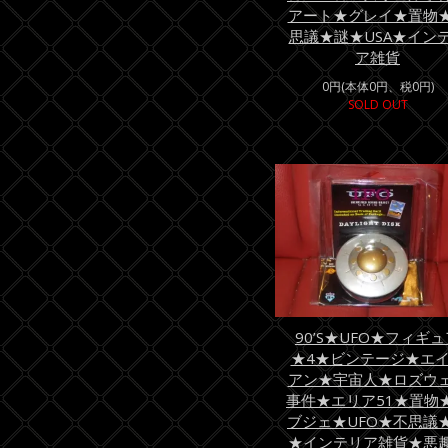
アート★グレイ★置物
思議★謎★USA★イン
ア雑貨
0円(本体0円、税0円)
SOLD OUT
90’S★UFO★フィギ
★4★ビンテージ★エ
アン★宇宙人★ロズウ
事件★エリア51★置物
ブジェ★UFO★不思議
★インテリア雑貨★悪