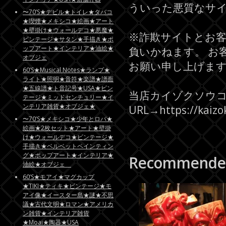
ういった悪質なサ
〜70’S★デビル★トイレ★タバコ
★喫煙★メキシコ★絵画★アート
★壁掛け★ウォールデコ★悪魔★
※詐欺サイトとお
ビンテージ★サタン★手描き★ポ
ップアート★インテリア★油絵★
負いかねます。 お
オブジェ
お願い申し上げま
60’S★Musical Notes★ランプ★
ライト★照明★音符★楽譜★譜面
★五線譜★ト音記号★USA★ビン
当店カイゾクソウ
テージ★ミッドセンチュリー★イ
ンテリア雑貨★オブジェ★
URL→https://k
〜70’S★メキシコ★少年とロバ★
絵画★2枚セット★アート★壁掛
け★ウォールデコ★ビンテージ★
手描き★ベルベットペインティン
グ★ポップアート★インテリア★
Recommende
油絵★オブジェ
60’S★モアイ★マグカップ
★TIKI★ティキ★ビンテージ★モ
アイ像★イースター島★謎★不思
議★古代文明★ロマン★アメリカ
ン雑貨★インテリア雑貨
★Moai★陶器★USA