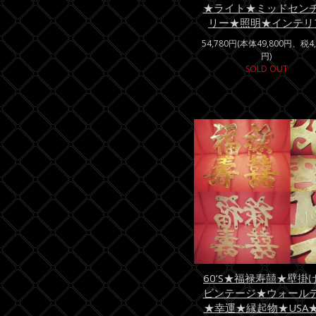
★ライト★ミッドセン
リー★照明★インテリ
54,780円(本体49,800円、税4,
円)
SOLD OUT
60’S★福禄寿囍★壁掛
ビンテージ★ウォール
★幸運★縁起物★USA