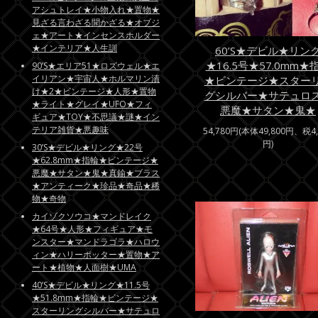
アシュトレイ★小物入れ★置物★
見ざる言わざる聞かざる★オブジ
ェ★アート★インセンスホルダー
★インテリア★人生訓
60’S★デビル★リン
★16.5号★57.0mm★
90’S★エリア51★ロズウェル★エ
イリアン★宇宙人★ホルマリン漬
★ビンテージ★スター
け★2★ビンテージ★人形★置物
グシルバー★サテュロ
★ライト★グレイ★UFO★フィ
悪魔★サタン★鬼★
ギュア★TOY★不思議★謎★イン
テリア雑貨★悪趣味
54,780円(本体49,800円、税4,
円)
30’S★デビル★リング★22号
★62.8mm★指輪★ビンテージ★
悪魔★サタン★鬼★真鍮★ブラス
★アンティーク★珍品★奇品★稀
物★奇物
カイゾクソウコ★マンドレイク
★64号★人形★フィギュア★モ
ンスター★マンドラゴラ★ハロウ
ィン★ハリーポッター★置物★ア
ート★植物★人面樹★UMA
40’S★デビル★リング★11.5号
★51.8mm★指輪★ビンテージ★
スターリングシルバー★サテュロ