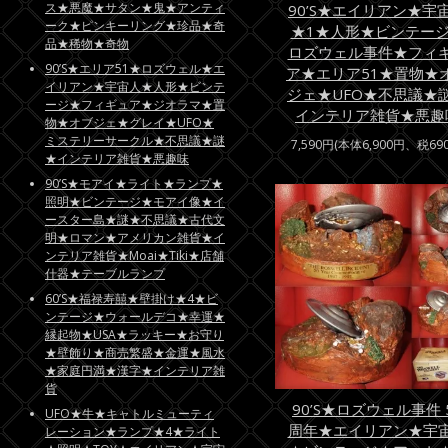
ス★悪魔★サタン★鬼★アンティ
90’S★エイリアン★宇
ーク★ピンキーリング★珍品★奇
★1★人形★ビンテー
品★稀物★奇物
ロズウェル事件★フィ
90’S★エリア51★ロズウェル★エ
ア★エリア51★置物★
イリアン★宇宙人★人形★ビンテ
ジェ★UFO★不思議★
ージ★フィギュア★ジオラマ★置
インテリア雑貨★悪趣
物★オブジェ★グレイ★UFO★
ミステリーサークル★不思議★謎
7,590円(本体6,900円、税69
★インテリア雑貨★悪趣味
90’S★モアイ★ライト★ランプ★
照明★ビンテージ★モアイ像★イ
ースター島★謎★不思議★古代文
明★ロマン★アメリカン雑貨★イ
ンテリア雑貨★Moai★Tiki★店舗
什器★テーブルランプ
60’S★福禄寿囍★壁掛け★4★ビ
ンテージ★ウォールデコ★幸運★
縁起物★USA★ラッキー★お守り
★壁飾り★商売繁盛★金運★風水
★家庭円満★漢字★インテリア雑
貨
90’S★ロズウェル事件 
UFO★牛★キャトルミューティ
周年★エイリアン★宇
レーション★ランプ★4★ライト