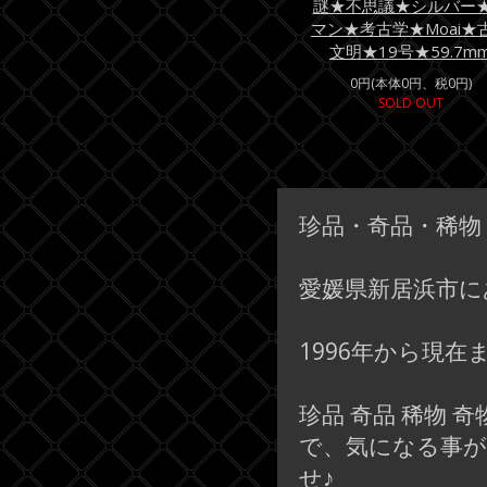
謎★不思議★シルバー
マン★考古学★Moai★
文明★19号★59.7m
0円(本体0円、税0円)
SOLD OUT
珍品・奇品・稀物
愛媛県新居浜市に
1996年から現
珍品 奇品 稀物
で、気になる事
せ♪