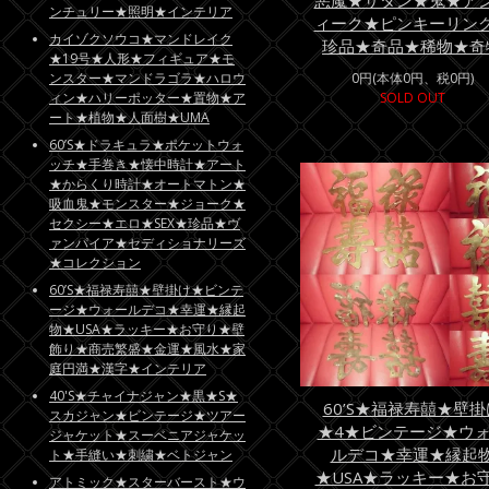
ンチュリー★照明★インテリア
ィーク★ピンキーリン
カイゾクソウコ★マンドレイク
珍品★奇品★稀物★奇
★19号★人形★フィギュア★モ
0円(本体0円、税0円)
ンスター★マンドラゴラ★ハロウ
SOLD OUT
ィン★ハリーポッター★置物★ア
ート★植物★人面樹★UMA
60’S★ドラキュラ★ポケットウォ
ッチ★手巻き★懐中時計★アート
★からくり時計★オートマトン★
吸血鬼★モンスター★ジョーク★
セクシー★エロ★SEX★珍品★ヴ
ァンパイア★セディショナリーズ
★コレクション
60’S★福禄寿囍★壁掛け★ビンテ
ージ★ウォールデコ★幸運★縁起
物★USA★ラッキー★お守り★壁
飾り★商売繁盛★金運★風水★家
庭円満★漢字★インテリア
40'S★チャイナジャン★黒★S★
60’S★福禄寿囍★壁掛
スカジャン★ビンテージ★ツアー
★4★ビンテージ★ウ
ジャケット★スーベニアジャケッ
ルデコ★幸運★縁起
ト★手縫い★刺繍★ベトジャン
★USA★ラッキー★お
アトミック★スターバースト★ウ