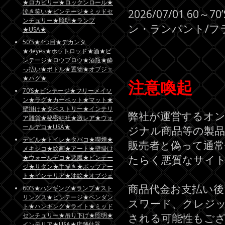
★ロカビリー★ロックンロール★
泣き笑い★ビンテージ★ミッドセ
2026/07/01 6
ンチュリー★照明★ランプ
ン・ランパント/フラ
★USA★
50'S★4つ目★デカンタ
★4eyes★ホットロッド★酒★ビ
ンテージ★ロウブロウ★酒瓶★酔
っ払い★ボトル★置物★オブジェ
★ハグ★
注意喚起
70’S★ビンテージ★フリーメイソ
ン★ラグ★カーペット★マット★
壁掛け★タペストリー★インテリ
弊社が運営するオ
ア雑貨★秘密結社★激レア★ウォ
ールデコ★USA★
ジナル商品等の製品
デビル★トイレ★タバコ★喫煙★
販売者と偽って通常
メキシコ★絵画★アート★壁掛け
たらく悪質なサイ
★ウォールデコ★悪魔★ビンテー
ジ★サタン★手描き★ポップアー
ト★インテリア★油絵★オブジェ
商品代金お支払い後
60'S★ハンギング★ランプ★スト
リングス★ビンテージ★ペンダン
スワード、クレジ
ト★ハンギング★ライト★ミッド
センチュリー★吊り下げ★照明★
される可能性もご
インテリア★USA★店舗什器