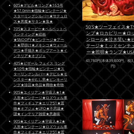
60’S★デビル★リング★16.5号
★57.0mm★指輪★ビンテージ★
スターリングシルバー★サテュロ
ス★悪魔★サタン★鬼★
50'S★ツーフェイス★T
70’S★スヌーピー★ベルベットペ
ンプ★ロカビリー★ロ
インティング★絵画
ンロール★泣き笑い★
★SNOOPY★ビンテージ★アー
テージ★ミッドセンチ
ト★壁掛け★メキシコ★ウォール
デコ★手描き★ポップアート★イ
ー★照明★ランプ★US
ンテリア★オブジェ
43,780円(本体39,800円、税3,
40’S★ビザール フェイス リング
円)
★10号★指輪★ビンテージ★ス
ターリングシルバー★デビル★モ
ンスター★せむし男★ピンキーリ
ング★珍品★奇品★稀物★奇物
90’S★エイリアン★宇宙人★1★
人形★ビンテージ★ロズウェル事
件★フィギュア★エリア51★置
物★オブジェ★UFO★不思議★
謎★インテリア雑貨★悪趣味
90’S★エイリアン★宇宙人★2★
人形★ビンテージ★ロズウェル事
件★フィギュア★エリア51★置