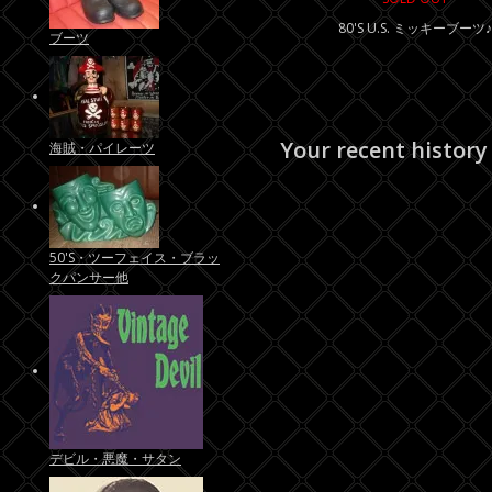
80'S U.S. ミッキーブーツ♪
ブーツ
Your recent history
海賊・パイレーツ
50'S・ツーフェイス・ブラッ
クパンサー他
デビル・悪魔・サタン