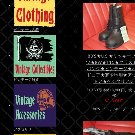
ビンテージ古着
80’S★U.S.★ミッキー
ツ★8W★115★クラス
パンク★ビンテージ★
ドコア★寒冷地用★ア
ビンテージ雑貨
ドア★ベジタリアン
21,780円(本体19,800円、税1,
円)
SOLD OUT
80'S U.S. ミッキーブーツ♪
アクセサリー