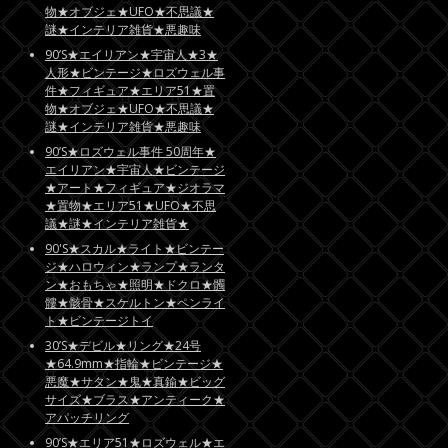
物★オブジェ★UFO★不思議★
謎★インテリア雑貨★悪趣味
90’S★エイリアン★宇宙人★3★
人形★ビンテージ★ロズウェル事
件★フィギュア★エリア51★置
物★オブジェ★UFO★不思議★
謎★インテリア雑貨★悪趣味
90’S★ロズウェル事件 50周年★
エイリアン★宇宙人★ビンテージ
★アート★フィギュア★ジオラマ
★置物★エリア51★UFO★不思
議★謎★インテリア雑貨★
90'S★スカル★ライト★ビンテー
ジ★ハロウィン★ランプ★ランタ
ン★おもちゃ★照明★ドクロ★髑
髏★骸骨★スケルトン★ペンライ
ト★ビンテージトイ
30’S★デビル★リング★24号
★64.9mm★指輪★ビンテージ★
悪魔★サタン★鬼★真鍮★ビッグ
サイズ★ブラス★アンティーク★
アパッチリング
90’S★エリア51★ロズウェル★エ