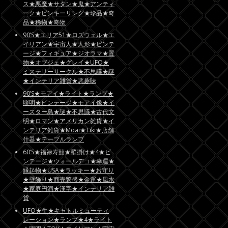
ス★悪魔★サタン★鬼★アンティ
ーク★ピンキーリング★珍品★奇
品★稀物★奇物
90’S★エリア51★ロズウェル★エ
イリアン★宇宙人★人形★ビンテ
ージ★フィギュア★ジオラマ★置
物★オブジェ★グレイ★UFO★
ミステリーサークル★不思議★謎
★インテリア雑貨★悪趣味
90’S★モアイ★ライト★ランプ★
照明★ビンテージ★モアイ像★イ
ースター島★謎★不思議★古代文
明★ロマン★アメリカン雑貨★イ
ンテリア雑貨★Moai★Tiki★店舗
什器★テーブルランプ
60’S★福禄寿囍★壁掛け★4★ビ
ンテージ★ウォールデコ★幸運★
縁起物★USA★ラッキー★お守り
★壁飾り★商売繁盛★金運★風水
★家庭円満★漢字★インテリア雑
貨
UFO★牛★キャトルミューティ
レーション★ランプ★4★ライト