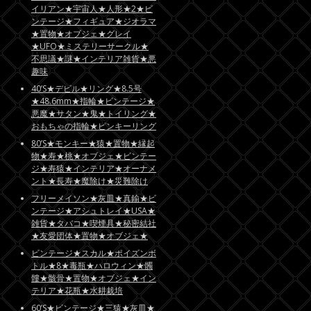
イリアン★宇宙人★人形★2★ビ
ンテージ★フィギュア★ジオラマ
★置物★オブジェ★グレイ
★UFO★ミステリーサークル★
不思議★謎★インテリア雑貨★悪
趣味
40’S★デビル★リング★8.5号
★48.6mm★指輪★ビンテージ★
悪魔★サタン★鬼★トイリング★
おもちゃの指輪★ピンキーリング
80’S★モンキー★猿★置物★縁起
物★寿★桃★オブジェ★ビンテー
ジ★寿猿★インテリア★オーナメ
ント★長寿★魔除け★災難除け
フリーメイソン★灰皿★真鍮★ビ
ンテージ★アシュトレイ★USA★
雑貨★タバコ★喫煙具★秘密結社
★友愛団体★置物★オブジェ★
ビンテージ★スカル★ポイズンボ
トル★8★毒瓶★ハロウィン★髑
髏★骸骨★置物★オブジェ★イン
テリア★花瓶★水耕栽培
60’S★ビンテージ★三猿★灰皿★