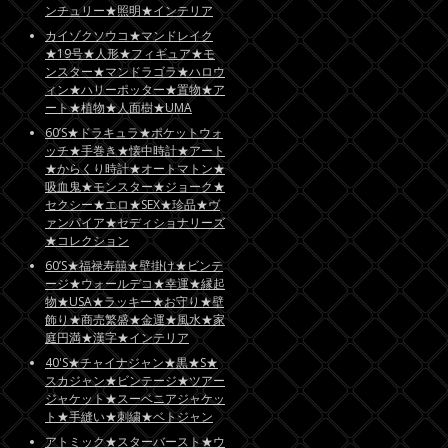
ンチュリー★照明★インテリア
カイゾクソウコ★マンドレイク
★19号★人形★フィギュア★モ
ンスター★マンドラゴラ★ハロウ
ィン★ハリーポッター★置物★ア
ート★植物★人面樹★UMA
60’S★ドラキュラ★ポケットウォ
ッチ★手巻き★懐中時計★アート
★からくり時計★オートマトン★
吸血鬼★モンスター★ジョーク★
セクシー★エロ★SEX★珍品★ヴ
ァンパイア★セディショナリーズ
★コレクション
60’S★福禄寿囍★壁掛け★ビンテ
ージ★ウォールデコ★幸運★縁起
物★USA★ラッキー★お守り★壁
飾り★商売繁盛★金運★風水★家
庭円満★漢字★インテリア
40'S★チャイナジャン★黒★S★
スカジャン★ビンテージ★ツアー
ジャケット★スーベニアジャケッ
ト★手縫い★刺繍★ベトジャン
アトミック★スターバースト★ウ