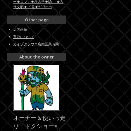
ー★ロマン★考古学★Moai★古
代文明★19号★59.7mm
Other page
店内画像
買取について
カイゾクソウコ店頭営業時間
About the owner
オーナー＆使いっ走
り：ドクショー×