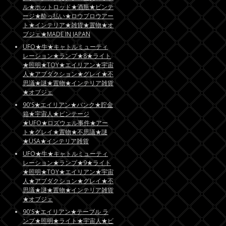
ル★ホットロッド★酒瓶★ビンテ
ージ★酔っ払い★ロウブロウアー
ト★インテリア★雑貨★置物★オ
ブジェ★MADE IN JAPAN
UFO★牛★キャトルミューティ
レーション★ランプ★8★ライト
★照明★TOY★エイリアン★宇宙
人★アブダクション★グレイ★不
思議★謎★置物★インテリア雑貨
★オブジェ
90'S★エイリアン★バンク★貯金
箱★宇宙人★ビンテージ
★UFO★ロズウェル事件★アー
ト★グレイ★置物★不思議★謎
★USA★インテリア雑貨
UFO★牛★キャトルミューティ
レーション★ランプ★9★ライト
★照明★TOY★エイリアン★宇宙
人★アブダクション★グレイ★不
思議★謎★置物★インテリア雑貨
★オブジェ
90'S★エイリアン★テーブル ラ
ンプ★照明★ライト★宇宙人★ビ