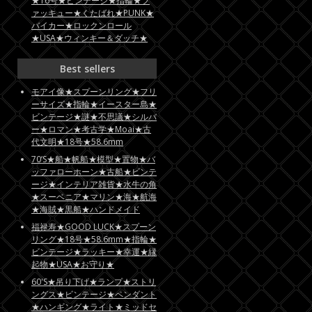
★16号★ビンテージ★指輪★フ
ァッキュー★くたばれ★PUNK★
バイカー★ロックンロール
★USA★ウィンキー＆ダッチ★
Best sellers
モアイ像★スプーンリング★フリ
ーサイズ★指輪★イースター島★
ビンテージ★謎★不思議★シルバ
ー★ロマン★考古学★Moai★古
代文明★18号★58.6mm
70’S★船★帆船★模型★置物★バ
ッファローホーン★古船★ビンテ
ージ★インテリア雑貨★水牛の角
★スーベニア★マリン★海★航海
★海賊★黒船★ハンドメイド
福禄寿★GOOD LUCK★スプーン
リング★18号★58.6mm★指輪★
ビンテージ★ラッキー★幸運★縁
起物★USA★お守り★
60'S★吊り下げ★ランプ★ストリ
ングス★ビンテージ★ペンダント
★ハンギング★ライト★ミッドセ