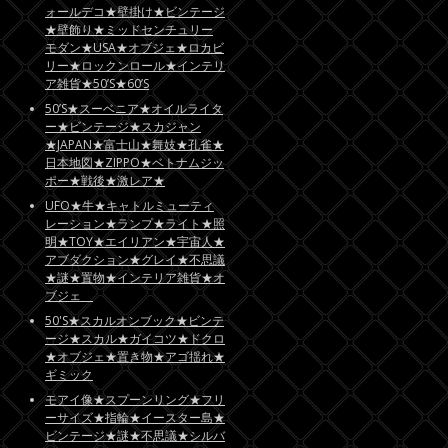
ォールデコ★壁掛け★ビンテージ
★壁飾り★ミッドセンチュリー
モダン★USA★オブジェ★ロカビ
リー★ロックンロール★インテリ
ア雑貨★50’S★60’S
50’S★スーベニア★オイルライタ
ー★ビンテージ★スカジャン
★JAPAN★富士山★舞妓★孔雀★
日本地図★ZIPPO★ベトナムジッ
ポー★戦後★激レア★
UFO★牛★キャトルミューティ
レーション★ランプ★ライト★照
明★TOY★エイリアン★宇宙人★
アブダクション★グレイ★不思議
★謎★置物★インテリア雑貨★オ
ブジェ
50'S★スカルオンブック★ビンテ
ージ★スカル★ガイコツ★ドクロ
★オブジェ★置き物★アゴ揺れ★
ギミック
モアイ像★スプーンリング★フリ
ーサイズ★指輪★イースター島★
ビンテージ★謎★不思議★シルバ