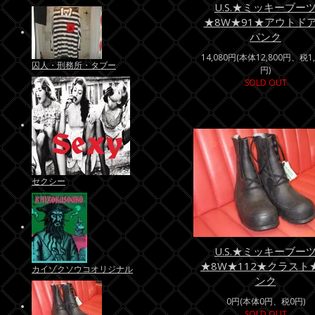
U.S.★ミッキーブー
★8W★91★アウトド
パンク
14,080円(本体12,800円、税1,
囚人・刑務所・タブー
円)
SOLD OUT
セクシー
U.S.★ミッキーブー
★8W★112★クラスト
カイゾクソウコオリジナル
ンク
0円(本体0円、税0円)
SOLD OUT