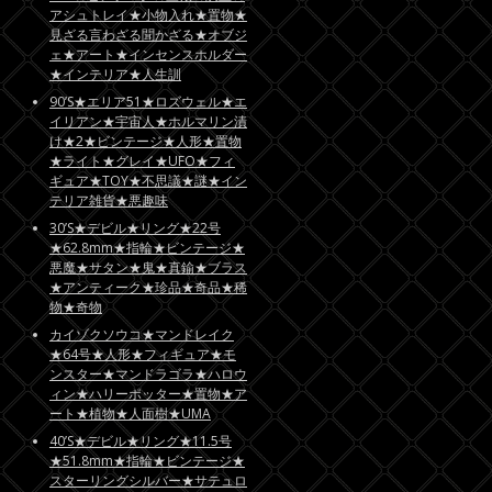
アシュトレイ★小物入れ★置物★
見ざる言わざる聞かざる★オブジ
ェ★アート★インセンスホルダー
★インテリア★人生訓
90’S★エリア51★ロズウェル★エ
イリアン★宇宙人★ホルマリン漬
け★2★ビンテージ★人形★置物
★ライト★グレイ★UFO★フィ
ギュア★TOY★不思議★謎★イン
テリア雑貨★悪趣味
30’S★デビル★リング★22号
★62.8mm★指輪★ビンテージ★
悪魔★サタン★鬼★真鍮★ブラス
★アンティーク★珍品★奇品★稀
物★奇物
カイゾクソウコ★マンドレイク
★64号★人形★フィギュア★モ
ンスター★マンドラゴラ★ハロウ
ィン★ハリーポッター★置物★ア
ート★植物★人面樹★UMA
40’S★デビル★リング★11.5号
★51.8mm★指輪★ビンテージ★
スターリングシルバー★サテュロ