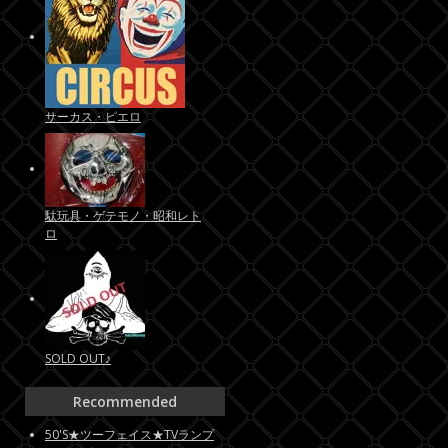
サーカス・ピエロ
駄玩具・ゲテモノ・昭和レト
ロ
SOLD OUT♪
Recommended
50'S★ツーフェイス★TVランプ