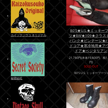
80’S★U.S.★ミッキー
カイゾクソウコ オリジナル
ツ★8W★109★クラス
パンク★ビンテージ★
ドコア★寒冷地用★ア
ドア★ベジタリアン
21,780円(本体19,800円、税1,
円)
SOLD OUT
80'S U.S. ミッキーブーツ♪
秘密結社