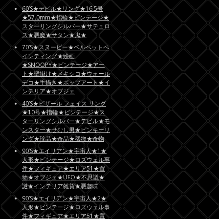
60’S★デビル★リング★16.5号
★57.0mm★指輪★ビンテージ★
スターリングシルバー★サテュロ
ス★悪魔★サタン★鬼★
70’S★スヌーピー★ベルベットペ
インティング★絵画
★SNOOPY★ビンテージ★アー
ト★壁掛け★メキシコ★ウォール
デコ★手描き★ポップアート★イ
ンテリア★オブジェ
40’S★ビザール フェイス リング
★10号★指輪★ビンテージ★ス
ターリングシルバー★デビル★モ
ンスター★せむし男★ピンキーリ
ング★珍品★奇品★稀物★奇物
90’S★エイリアン★宇宙人★1★
人形★ビンテージ★ロズウェル事
件★フィギュア★エリア51★置
物★オブジェ★UFO★不思議★
謎★インテリア雑貨★悪趣味
90’S★エイリアン★宇宙人★2★
人形★ビンテージ★ロズウェル事
件★フィギュア★エリア51★置