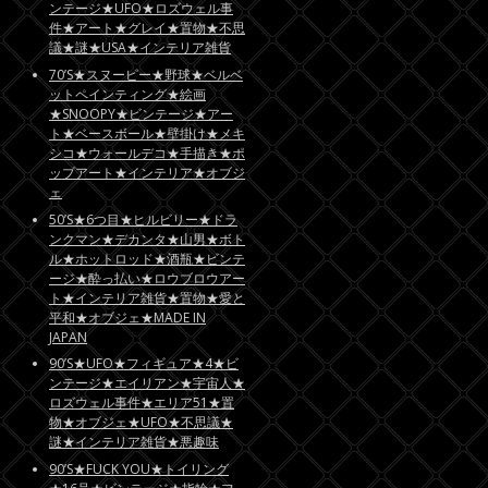
ンテージ★UFO★ロズウェル事
件★アート★グレイ★置物★不思
議★謎★USA★インテリア雑貨
70’S★スヌーピー★野球★ベルベ
ットペインティング★絵画
★SNOOPY★ビンテージ★アー
ト★ベースボール★壁掛け★メキ
シコ★ウォールデコ★手描き★ポ
ップアート★インテリア★オブジ
ェ
50’S★6つ目★ヒルビリー★ドラ
ンクマン★デカンタ★山男★ボト
ル★ホットロッド★酒瓶★ビンテ
ージ★酔っ払い★ロウブロウアー
ト★インテリア雑貨★置物★愛と
平和★オブジェ★MADE IN
JAPAN
90’S★UFO★フィギュア★4★ビ
ンテージ★エイリアン★宇宙人★
ロズウェル事件★エリア51★置
物★オブジェ★UFO★不思議★
謎★インテリア雑貨★悪趣味
90’S★FUCK YOU★トイリング