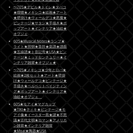
〜70’S★デビル★トイレ★タバコ
★喫煙★メキシコ★絵画★アート
★壁掛け★ウォールデコ★悪魔★
ビンテージ★サタン★手描き★ポ
ップアート★インテリア★油絵★
オブジェ
60’S★Musical Notes★ランプ★
ライト★照明★音符★楽譜★譜面
★五線譜★ト音記号★USA★ビン
テージ★ミッドセンチュリー★イ
ンテリア雑貨★オブジェ★
〜70’S★メキシコ★少年とロバ★
絵画★2枚セット★アート★壁掛
け★ウォールデコ★ビンテージ★
手描き★ベルベットペインティン
グ★ポップアート★インテリア★
油絵★オブジェ
60’S★モアイ★マグカップ
★TIKI★ティキ★ビンテージ★モ
アイ像★イースター島★謎★不思
議★古代文明★ロマン★アメリカ
ン雑貨★インテリア雑貨
★Moai★陶器★USA