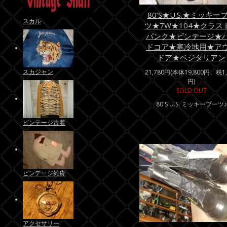
80’S★U.S.★ミッキー
スカル
ツ★7W★104★クラス
パンク★ビンテージ★
ドコア★寒冷地用★ア
ドア★ベジタリアン
スカジャン
21,780円(本体19,800円、税1,
円)
SOLD OUT
80'S U.S. ミッキーブーツ♪
ビンテージ古着
ビンテージ雑貨
アクセサリー