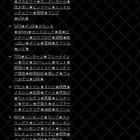
★ロカビリー★ロックンロール★
泣き笑い★ビンテージ★ミッドセ
ンチュリー★照明★ランプ
★USA★
50'S★4つ目★デカンタ
★4eyes★ホットロッド★酒★ビ
ンテージ★ロウブロウ★酒瓶★酔
っ払い★ボトル★置物★オブジェ
★ハグ★
70’S★ビンテージ★フリーメイソ
ン★ラグ★カーペット★マット★
壁掛け★タペストリー★インテリ
ア雑貨★秘密結社★激レア★ウォ
ールデコ★USA★
デビル★トイレ★タバコ★喫煙★
メキシコ★絵画★アート★壁掛け
★ウォールデコ★悪魔★ビンテー
ジ★サタン★手描き★ポップアー
ト★インテリア★油絵★オブジェ
60'S★ハンギング★ランプ★スト
リングス★ビンテージ★ペンダン
ト★ハンギング★ライト★ミッド
センチュリー★吊り下げ★照明★
インテリア★USA★店舗什器