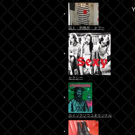
Y
囚人・刑務所・タブー
セクシー
カイゾクソウコオリジナル