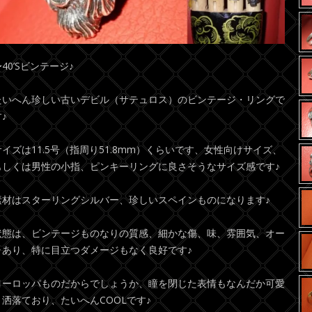
40’Sビンテージ♪
たいへん珍しい古いデビル（サテュロス）のビンテージ・リングで
♪
サイズは11.5号（指周り51.8mm）くらいです、女性向けサイズ、
もしくは男性の小指、ピンキーリングに良さそうなサイズ感です♪
素材はスターリングシルバー、珍しいスペインものになります♪
状態は、ビンテージものなりの質感、細かな傷、味、雰囲気、オー
ラあり、特に目立つダメージもなく良好です♪
ヨーロッパものだからでしょうか、瞳を閉じた表情もなんだか可愛
く洒落ており、たいへんCOOLです♪