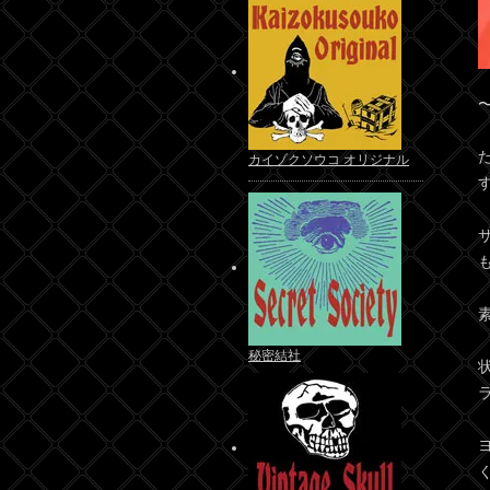
〜
カイゾクソウコ オリジナル
す
秘密結社