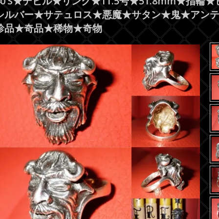
40’S★デビル★リング★11.5号★51.8mm★指
シルバー★サテュロス★悪魔★サタン★鬼★アン
珍品★奇品★稀物★奇物