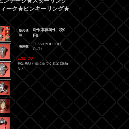
輪★ビンテージ★スターリング
ティーク★ピンキーリング★
0円(本体0円、税0
販売価
格
円)
THANK YOU SOLD
在庫数
OUT♪
SOLD OUT
特定商取引法に基づく表記 (返品
など)