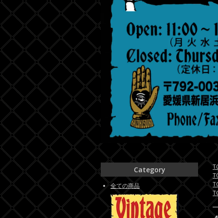
T
Category
T
T
全ての商品
T