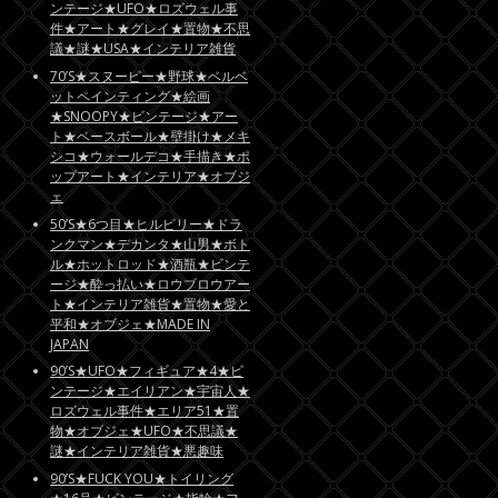
ンテージ★UFO★ロズウェル事
件★アート★グレイ★置物★不思
議★謎★USA★インテリア雑貨
70’S★スヌーピー★野球★ベルベ
ットペインティング★絵画
★SNOOPY★ビンテージ★アー
ト★ベースボール★壁掛け★メキ
シコ★ウォールデコ★手描き★ポ
ップアート★インテリア★オブジ
ェ
50’S★6つ目★ヒルビリー★ドラ
ンクマン★デカンタ★山男★ボト
ル★ホットロッド★酒瓶★ビンテ
ージ★酔っ払い★ロウブロウアー
ト★インテリア雑貨★置物★愛と
平和★オブジェ★MADE IN
JAPAN
90’S★UFO★フィギュア★4★ビ
ンテージ★エイリアン★宇宙人★
ロズウェル事件★エリア51★置
物★オブジェ★UFO★不思議★
謎★インテリア雑貨★悪趣味
90’S★FUCK YOU★トイリング