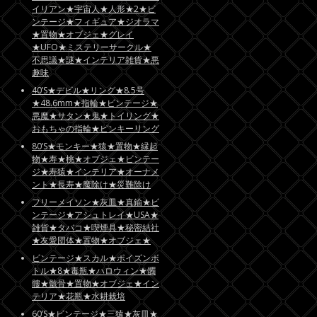
イリアン★宇宙人★人形★2★ビ
ンテージ★フィギュア★ジオラマ
★置物★オブジェ★グレイ
★UFO★ミステリーサークル★
不思議★謎★インテリア雑貨★悪
趣味
40’S★デビル★リング★8.5号
★48.6mm★指輪★ビンテージ★
悪魔★サタン★鬼★トイリング★
おもちゃの指輪★ピンキーリング
80’S★モンキー★猿★置物★縁起
物★寿★桃★オブジェ★ビンテー
ジ★寿猿★インテリア★オーナメ
ント★長寿★魔除け★災難除け
フリーメイソン★灰皿★真鍮★ビ
ンテージ★アシュトレイ★USA★
雑貨★タバコ★喫煙具★秘密結社
★友愛団体★置物★オブジェ★
ビンテージ★スカル★ポイズンボ
トル★8★毒瓶★ハロウィン★髑
髏★骸骨★置物★オブジェ★イン
テリア★花瓶★水耕栽培
60’S★ビンテージ★三猿★灰皿★