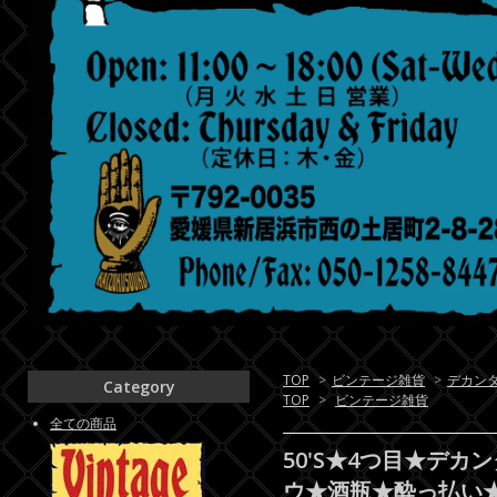
TOP
>
ビンテージ雑貨
>
デカン
Category
TOP
>
ビンテージ雑貨
全ての商品
50'S★4つ目★デカ
ウ★酒瓶★酔っ払い