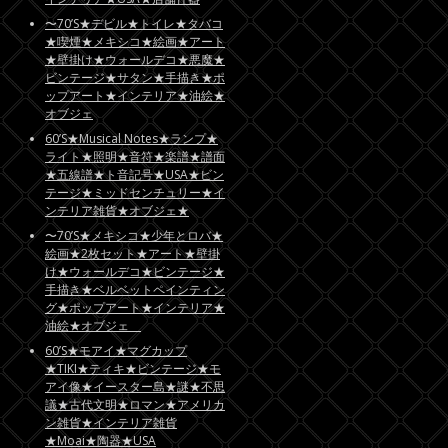
〜70’S★デビル★トイレ★タバコ
★喫煙★メキシコ★絵画★アート
★壁掛け★ウォールデコ★悪魔★
ビンテージ★サタン★手描き★ポ
ップアート★インテリア★油絵★
オブジェ
60’S★Musical Notes★ランプ★
ライト★照明★音符★楽譜★譜面
★五線譜★ト音記号★USA★ビン
テージ★ミッドセンチュリー★イ
ンテリア雑貨★オブジェ★
〜70’S★メキシコ★少年とロバ★
絵画★2枚セット★アート★壁掛
け★ウォールデコ★ビンテージ★
手描き★ベルベットペインティン
グ★ポップアート★インテリア★
油絵★オブジェ
60’S★モアイ★マグカップ
★TIKI★ティキ★ビンテージ★モ
アイ像★イースター島★謎★不思
議★古代文明★ロマン★アメリカ
ン雑貨★インテリア雑貨
★Moai★陶器★USA