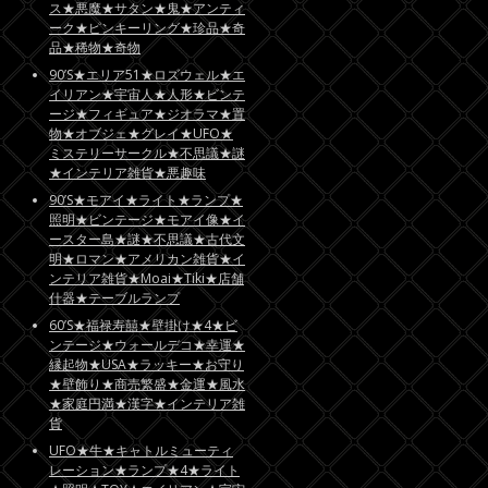
ス★悪魔★サタン★鬼★アンティ
ーク★ピンキーリング★珍品★奇
品★稀物★奇物
90’S★エリア51★ロズウェル★エ
イリアン★宇宙人★人形★ビンテ
ージ★フィギュア★ジオラマ★置
物★オブジェ★グレイ★UFO★
ミステリーサークル★不思議★謎
★インテリア雑貨★悪趣味
90’S★モアイ★ライト★ランプ★
照明★ビンテージ★モアイ像★イ
ースター島★謎★不思議★古代文
明★ロマン★アメリカン雑貨★イ
ンテリア雑貨★Moai★Tiki★店舗
什器★テーブルランプ
60’S★福禄寿囍★壁掛け★4★ビ
ンテージ★ウォールデコ★幸運★
縁起物★USA★ラッキー★お守り
★壁飾り★商売繁盛★金運★風水
★家庭円満★漢字★インテリア雑
貨
UFO★牛★キャトルミューティ
レーション★ランプ★4★ライト