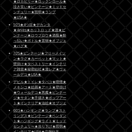
★ロカビリー★ロックンロール★
泣き笑い★ビンテージ★ミッドセ
ンチュリー★照明★ランプ
★USA★
50'S★4つ目★デカンタ
★4eyes★ホットロッド★酒★ビ
ンテージ★ロウブロウ★酒瓶★酔
っ払い★ボトル★置物★オブジェ
★ハグ★
70’S★ビンテージ★フリーメイソ
ン★ラグ★カーペット★マット★
壁掛け★タペストリー★インテリ
ア雑貨★秘密結社★激レア★ウォ
ールデコ★USA★
デビル★トイレ★タバコ★喫煙★
メキシコ★絵画★アート★壁掛け
★ウォールデコ★悪魔★ビンテー
ジ★サタン★手描き★ポップアー
ト★インテリア★油絵★オブジェ
60'S★ハンギング★ランプ★スト
リングス★ビンテージ★ペンダン
ト★ハンギング★ライト★ミッド
センチュリー★吊り下げ★照明★
インテリア★USA★店舗什器