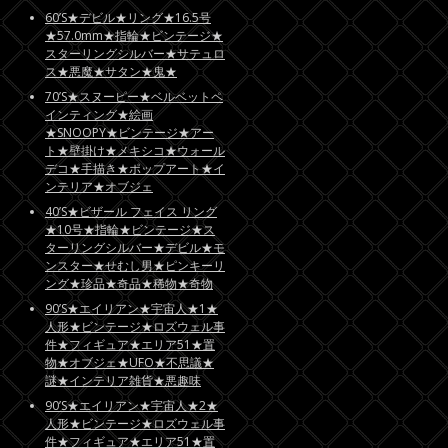
60’S★デビル★リング★16.5号
★57.0mm★指輪★ビンテージ★
スターリングシルバー★サテュロ
ス★悪魔★サタン★鬼★
70’S★スヌーピー★ベルベットペ
インティング★絵画
★SNOOPY★ビンテージ★アー
ト★壁掛け★メキシコ★ウォール
デコ★手描き★ポップアート★イ
ンテリア★オブジェ
40’S★ビザール フェイス リング
★10号★指輪★ビンテージ★ス
ターリングシルバー★デビル★モ
ンスター★せむし男★ピンキーリ
ング★珍品★奇品★稀物★奇物
90’S★エイリアン★宇宙人★1★
人形★ビンテージ★ロズウェル事
件★フィギュア★エリア51★置
物★オブジェ★UFO★不思議★
謎★インテリア雑貨★悪趣味
90’S★エイリアン★宇宙人★2★
人形★ビンテージ★ロズウェル事
件★フィギュア★エリア51★置