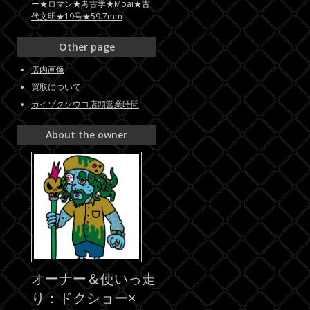
ー★ロマン★考古学★Moai★古
代文明★19号★59.7mm
Other page
店内画像
買取について
カイゾクソウコ店頭営業時間
About the owner
オーナー＆使いっ走
り：ドクショー×