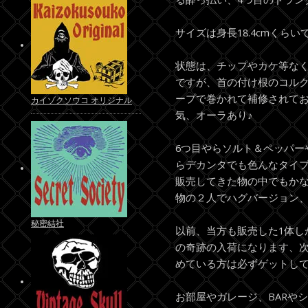
サイズは身長18.4cmくらい
状態は、チップやカケ等な
ですが、首の付け根のコル
ープで巻かれて補修されて
カイゾクソウコ オリジナル
気、オーラあり♪
6つ目やらソルト＆ペッパー
らデカンタでも色んなタイ
販売してきた物の中でもか
物の２人でハグバージョン、
秘密結社
以前、当方も販売した1体し
の奇跡の入荷になります、
めている方は必ずゲットして
お部屋やガレージ、BARや