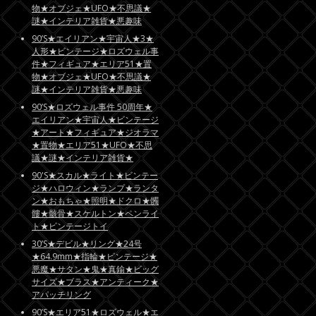
物★オブジェ★UFO★不思議★
謎★インテリア雑貨★悪趣味
90’S★エイリアン★宇宙人★3★
人形★ビンテージ★ロズウェル事
件★フィギュア★エリア51★置
物★オブジェ★UFO★不思議★
謎★インテリア雑貨★悪趣味
90’S★ロズウェル事件 50周年★
エイリアン★宇宙人★ビンテージ
★アート★フィギュア★ジオラマ
★置物★エリア51★UFO★不思
議★謎★インテリア雑貨★
90'S★スカル★ライト★ビンテー
ジ★ハロウィン★ランプ★ランタ
ン★おもちゃ★照明★ドクロ★髑
髏★骸骨★スケルトン★ペンライ
ト★ビンテージトイ
30’S★デビル★リング★24号
★64.9mm★指輪★ビンテージ★
悪魔★サタン★鬼★真鍮★ビッグ
サイズ★ブラス★アンティーク★
アパッチリング
90’S★エリア51★ロズウェル★エ