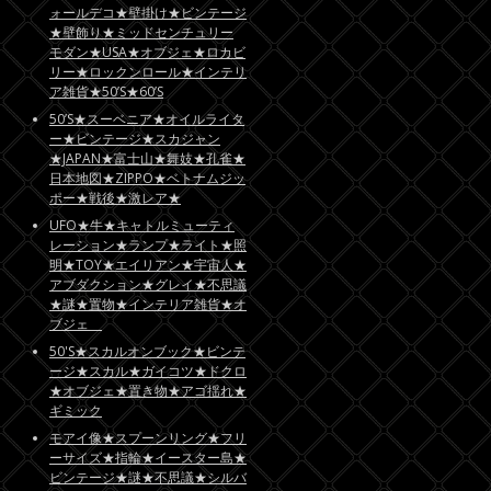
ォールデコ★壁掛け★ビンテージ
★壁飾り★ミッドセンチュリー
モダン★USA★オブジェ★ロカビ
リー★ロックンロール★インテリ
ア雑貨★50’S★60’S
50’S★スーベニア★オイルライタ
ー★ビンテージ★スカジャン
★JAPAN★富士山★舞妓★孔雀★
日本地図★ZIPPO★ベトナムジッ
ポー★戦後★激レア★
UFO★牛★キャトルミューティ
レーション★ランプ★ライト★照
明★TOY★エイリアン★宇宙人★
アブダクション★グレイ★不思議
★謎★置物★インテリア雑貨★オ
ブジェ
50'S★スカルオンブック★ビンテ
ージ★スカル★ガイコツ★ドクロ
★オブジェ★置き物★アゴ揺れ★
ギミック
モアイ像★スプーンリング★フリ
ーサイズ★指輪★イースター島★
ビンテージ★謎★不思議★シルバ