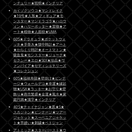
ンチュリー★照明★インテリア
カイゾクソウコ★マンドレイク
★19号★人形★フィギュア★モ
ンスター★マンドラゴラ★ハロウ
ィン★ハリーポッター★置物★ア
ート★植物★人面樹★UMA
60’S★ドラキュラ★ポケットウォ
ッチ★手巻き★懐中時計★アート
★からくり時計★オートマトン★
吸血鬼★モンスター★ジョーク★
セクシー★エロ★SEX★珍品★ヴ
ァンパイア★セディショナリーズ
★コレクション
60’S★福禄寿囍★壁掛け★ビンテ
ージ★ウォールデコ★幸運★縁起
物★USA★ラッキー★お守り★壁
飾り★商売繁盛★金運★風水★家
庭円満★漢字★インテリア
40'S★チャイナジャン★黒★S★
スカジャン★ビンテージ★ツアー
ジャケット★スーベニアジャケッ
ト★手縫い★刺繍★ベトジャン
アトミック★スターバースト★ウ