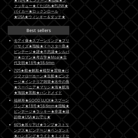
★16号★ビンテージ★指輪★フ
ァッキュー★くたばれ★PUNK★
バイカー★ロックンロール
★USA★ウィンキー＆ダッチ★
Best sellers
モアイ像★スプーンリング★フリ
ーサイズ★指輪★イースター島★
ビンテージ★謎★不思議★シルバ
ー★ロマン★考古学★Moai★古
代文明★18号★58.6mm
70’S★船★帆船★模型★置物★バ
ッファローホーン★古船★ビンテ
ージ★インテリア雑貨★水牛の角
★スーベニア★マリン★海★航海
★海賊★黒船★ハンドメイド
福禄寿★GOOD LUCK★スプーン
リング★18号★58.6mm★指輪★
ビンテージ★ラッキー★幸運★縁
起物★USA★お守り★
60'S★吊り下げ★ランプ★ストリ
ングス★ビンテージ★ペンダント
★ハンギング★ライト★ミッドセ