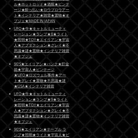
ル★ホットロッド★酒瓶★ビンテ
ージ★酔っ払い★ロウブロウアー
ト★インテリア★雑貨★置物★オ
ブジェ★MADE IN JAPAN
UFO★牛★キャトルミューティ
レーション★ランプ★8★ライト
★照明★TOY★エイリアン★宇宙
人★アブダクション★グレイ★不
思議★謎★置物★インテリア雑貨
★オブジェ
90'S★エイリアン★バンク★貯金
箱★宇宙人★ビンテージ
★UFO★ロズウェル事件★アー
ト★グレイ★置物★不思議★謎
★USA★インテリア雑貨
UFO★牛★キャトルミューティ
レーション★ランプ★9★ライト
★照明★TOY★エイリアン★宇宙
人★アブダクション★グレイ★不
思議★謎★置物★インテリア雑貨
★オブジェ
90'S★エイリアン★テーブル ラ
ンプ★照明★ライト★宇宙人★ビ