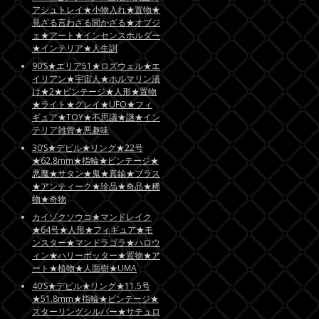
アシュトレイ★小物入れ★置物★
見ざる言わざる聞かざる★オブジ
ェ★アート★インセンスホルダー
★インテリア★人生訓
90’S★エリア51★ロズウェル★エ
イリアン★宇宙人★ホルマリン漬
け★2★ビンテージ★人形★置物
★ライト★グレイ★UFO★フィ
ギュア★TOY★不思議★謎★イン
テリア雑貨★悪趣味
30’S★デビル★リング★22号
★62.8mm★指輪★ビンテージ★
悪魔★サタン★鬼★真鍮★ブラス
★アンティーク★珍品★奇品★稀
物★奇物
カイゾクソウコ★マンドレイク
★64号★人形★フィギュア★モ
ンスター★マンドラゴラ★ハロウ
ィン★ハリーポッター★置物★ア
ート★植物★人面樹★UMA
40’S★デビル★リング★11.5号
★51.8mm★指輪★ビンテージ★
スターリングシルバー★サテュロ