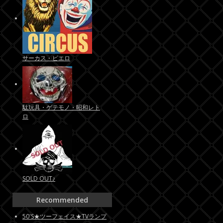
サーカス・ピエロ
駄玩具・ゲテモノ・昭和レト
ロ
SOLD OUT♪
Recommended
50'S★ツーフェイス★TVランプ